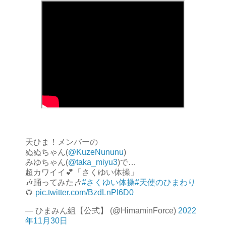
天ひま！メンバーの
ぬぬちゃん(
@KuzeNununu
)
みゆちゃん(
@taka_miyu3
)で…
超カワイイ💕「さくゆい体操」
🎶踊ってみた🎶
#さくゆい体操
#天使のひまわり
🌻
pic.twitter.com/BzdLnPI6D0
— ひまみん組【公式】 (@HimaminForce)
2022
年11月30日