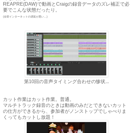
REAPRE
(
DAW
)で動画と
Craigの録音データ
のズレ補正で必
要でこんな状態だったり。
(全
部
インターネットの遅延が悪い...)
第10回の音声タイミング合わせの惨状...
カット作業はカット作業。普通。
マルチトラック録音のときは動画のみだとできないカット
の仕方ができるから、
参加者がノンストップでしゃべりま
くってもカットし放題！