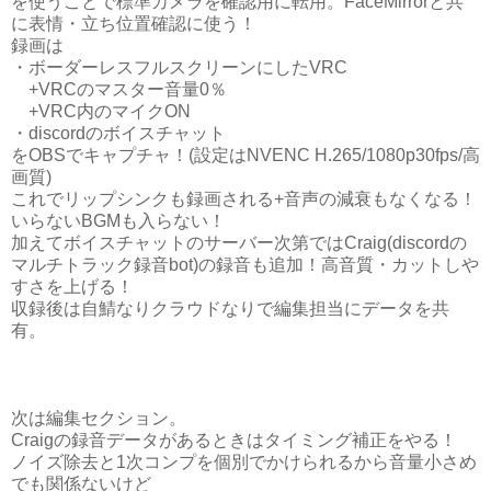
を使うことで標準カメラを確認用に転用。FaceMirrorと共
に表情・立ち位置確認に使う！
録画は
・ボーダーレスフルスクリーンにしたVRC
+VRCのマスター音量0％
+VRC内のマイクON
・discordのボイスチャット
をOBSでキャプチャ！(設定はNVENC H.265/1080p30fps/高
画質)
これでリップシンクも録画される+音声の減衰もなくなる！
いらないBGMも入らない！
加えてボイスチャットのサーバー次第では
Craig(discordの
マルチトラック録音bot)の録音も追加！高音質・カットしや
すさを上げる！
収録後は自鯖なりクラウドなりで編集担当にデータを共
有。
次は編集セクション。
Craigの録音データがあるときはタイミング補正をやる！
ノイズ除去と1次コンプを個別でかけられるから音量小さめ
でも関係ないけど