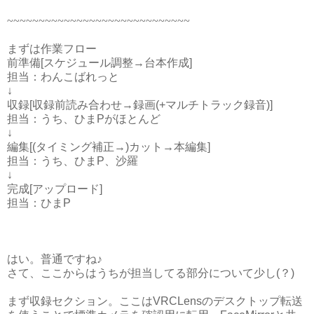
~~~~~~~~~~~~~~~~~~~~~~~~~~~~~
まずは作業フロー
前準備[スケジュール調整→台本作成]
担当：わんこばれっと
↓
収録[収録前読み合わせ→録画(+マルチトラック
録音
)]
担当
：うち、ひまPがほとんど
↓
編集[(タイミング補正→)カット→本編集]
担当：うち、ひまP、沙羅
↓
完成[アップロード]
担当：ひまP
はい。普通ですね♪
さて、ここからはうちが担当してる部分について少し(？)
まず収録セクション。ここはVRCLensのデスクトップ転送