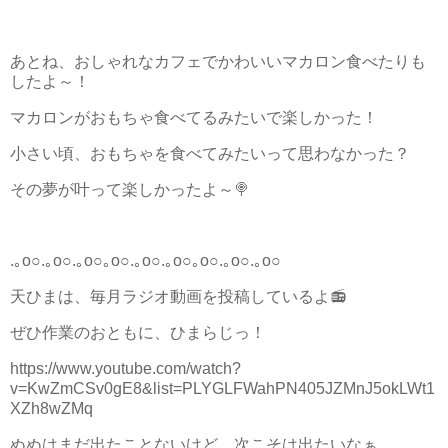
あとね、おしゃれなカフェでかわいいマカロン食べたりも
したよ～！
マカロンがおもちゃ食べてるみたいで楽しかった！
小さい頃、おもちゃを食べてみたいって思わなかった？
その夢が叶って楽しかったよ～🍭
.｡o○.｡o○.｡o○
｡o○.｡o○.｡o○
｡o○.｡o○.｡o○
天ひまは、毎月ラジオ動画を投稿しているよ📻
ぜひ作業のおともに、ひまらじっ！
https://www.youtube.com/watch?
v=KwZmCSv0gE8&list=PLYGLFWahPN405JZMnJ5okLWt1
XZh8wZMq
ぬぬはまだ出たことないけど、次こそは出たいなぁ