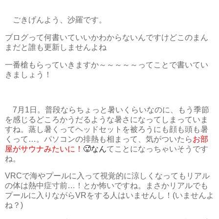
ごきげんよう、沙羅です。
ブログって何書いていいかわからないんですけどこのまん
まだと誰も更新しませんよね
一番槍もらっていきますか～～～～～ってことで書いてい
きましょう！
7月1日。普段ならちょっと暑いくらいなのに、もう季節
を感じるどころかうだるような暑さになってしまっていま
すね。蒸し暑くってヘッドセットを被ろうにも顔も頭も暑
くって…。パソコンの排熱も相まって、気がついたら
お部
屋がサウナみたいに！
🥵なん
てことになっちゃいそうです
ね。
VRCで海やプールに入って視覚的に涼しくなってもリアル
の体は熱中症寸前…！とか怖いですね。まさかリアルでも
プールに入りながらVRをする人はいませんし！(いませんよ
ね？)