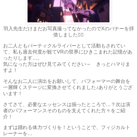
羽入先生だけまだお写真撮ってなかったのでXのバナーを拝
借しました🙇‍♂️
お二人ともパーティクルライバーとして活動もされてい
て、私も過去何度か観てVRの世界にひきこまれた記憶があ
ったりします…。
気になった方はぜひ見てみてください～ きっとハマりま
すよ！
そんなお二人に演出をお願いして、パフォーマーの舞台を
一層輝くステージに変換させてくれました♪ありがとうござ
います！
さてさて、必要なエッセンスは揃ったところで…？次は演
者のパフォーマンスそのものを支えてくれた方々をご紹
介！
まずは踊れる体力づくりを！ということで、フィジカルト
レーナーを…