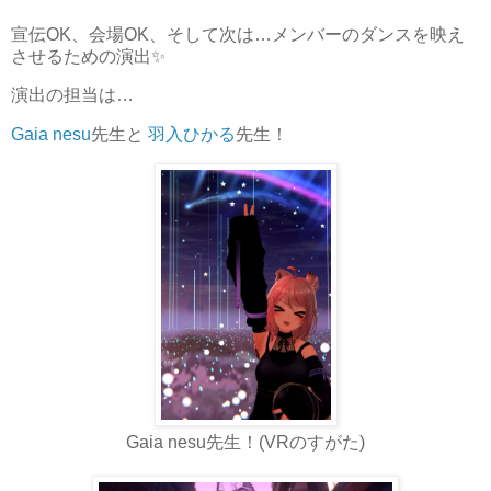
宣伝OK、会場OK、そして次は…メンバーのダンスを映え
させるための演出✨
演出の担当は…
Gaia nesu
先生と
羽入ひかる
先生！
Gaia nesu先生！(VRのすがた)