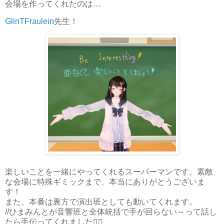
会場を作ってくれたのは…
GlinTFraulein
先生！
楽しいことを一緒にやってくれるスーパーマンです。素敵
な会場に特殊ギミックまで、本当にありがとうございま
す！
また、本番は裏方で演出班としても動いてくれます。
//ひまみんとが音響班と全体統括で手が回らない～って話し
たら手伝ってくれました🙇‍♂️