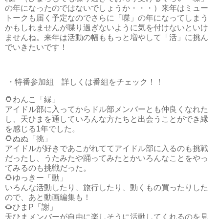
の年になったのではないでしょうか・・・）来年はミュー
トークも届く予定なのでさらに「喋」の年になってしまう
かもしれませんが喋り過ぎないように気を付けないといけ
ませんね。来年は活動の幅ももっと増やして「活」に挑ん
でいきたいです！
・特番参加組 詳しくは番組をチェック！！
🌻わんこ「縁」
アイドル部に入ってからドル部メンバーとも仲良くなれた
し、天ひまを通していろんな方たちと出会うことができ縁
を感じる1年でした。
🌻ぬぬ「挑」
アイドルが好きであこがれててアイドル部に入るのも挑戦
だったし、うたみたや踊ってみたとかいろんなことをやっ
てみるのも挑戦だった。
🌻ゆっきー「動」
いろんな活動したり、旅行したり、動くもの買ったりした
ので、あと動画編集も！
🌻ひまP「謝」
天ひまメンバーが自由に楽しそうに活動してくれるのを見