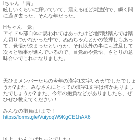
Iちゃん 「雷」
眩しいくらいに輝いていて、震えるほど刺激的で、瞬く間
に過ぎ去った、そんな年だった。
Hちゃん「覚」
アイドル部自体に誘われてはあったけど地団駄踏んでは踏
ん切りつかなかった中で、ぬぬちゃんとかの後押しもあっ
て、覚悟が決まったというか、それ以外の事にも波及して
次々と物事が進んでいるので、目覚めや覚悟、さとりの意
味合いでこれになりました。
天ひまメンバーたちの今年の漢字1文字いかがでしたでしょ
うか?また、みなさんにとっての漢字1文字は何かありまし
たでしょうか? また、今年の抱負などがありましたら、ぜ
ひぜひ教えてください！
みんなの抱負は↓まで！
https://forms.gle/VuiyoqW9KgCE1hAX6
以上、わんこばれっとでした♪