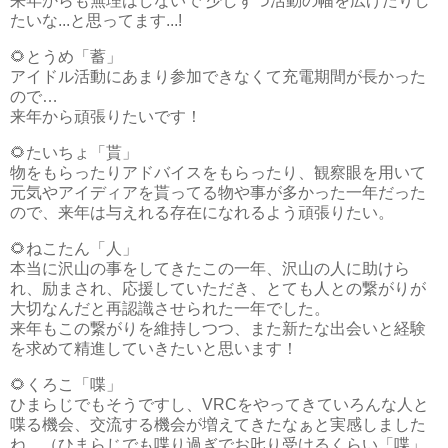
来年からも無理はしないで 少しずつ活動の幅を広げたりし
たいな...と思ってます...!
🌻とうめ「蓄」
アイドル活動にあまり参加できなくて充電期間が長かった
ので…
来年から頑張りたいです！
🌻たいちょ「貰」
物をもらったりアドバイスをもらったり、観察眼を用いて
元気やアイディアを貰ってる物や事が多かった一年だった
ので、来年は与えれる存在になれるよう頑張りたい。
🌻ねこたん「人」
本当に沢山の事をしてきたこの一年、沢山の人に助けら
れ、励まされ、応援していただき、とても人との繋がりが
大切なんだと再認識させられた一年でした。
来年もこの繋がりを維持しつつ、また新たな出会いと経験
を求めて精進していきたいと思います！
🌻くろこ「喋」
ひまらじでもそうですし、VRCをやってきていろんな人と
喋る機会、交流する機会が増えてきたなぁと実感しました
ね。（ひまらじでも喋り過ぎでお𠮟り受けるくらい「喋」