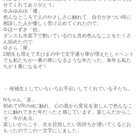
せてくれてありがとう。
🌻みゆみゆ「優」
色んなところで人のやさしさに触れて、自分がきつい時に
相談した人が優しく受け止めてくれたので。
🌻ほーずき「始」
ダンスも水面下で動いているのも含め色んなことをたくさ
ん始めたので
🌻さら「華」
2期生も増えて天ひまの中で文字通り華が増えたしイベント
でも私たちが一番の華になるような年だった、来年も私た
ちが１番になるぞ！
・ 候補生としていろいろお手伝いしてくれている子たち。
Nちゃん「楽」
初めてVRchatに触れ、心の底から変化を楽しんで色んなこ
とに触れてきた年だったと感じています。楽しんだからこ
そ、今がある。
楽しいからこそ、次を目指したい気持ちが湧いてくるとお
もったのでこの一文字にしました。